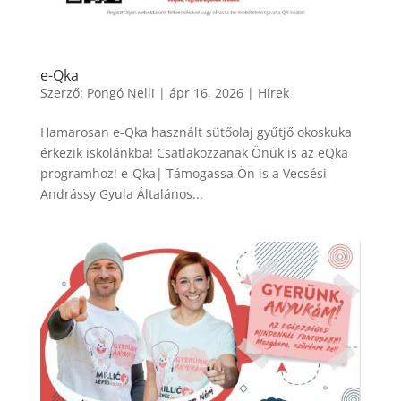
e-Qka
Szerző:
Pongó Nelli
|
ápr 16, 2026
|
Hírek
Hamarosan e-Qka használt sütőolaj gyűtjő okoskuka
érkezik iskolánkba! Csatlakozzanak Önük is az eQka
programhoz! e-Qka| Támogassa Ön is a Vecsési
Andrássy Gyula Általános...