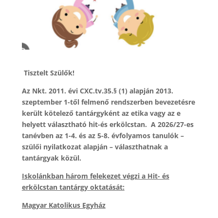
Tisztelt Szülők!
Az Nkt. 2011. évi CXC.tv.35.§ (1) alapján 2013.
szeptember 1-től felmenő rendszerben bevezetésre
került kötelező tantárgyként az etika vagy az e
helyett választható hit-és erkölcstan. A 2026/27-es
tanévben az 1-4. és az 5-8. évfolyamos tanulók –
szülői nyilatkozat alapján – választhatnak a
tantárgyak közül.
Iskolánkban három felekezet végzi a Hit- és
erkölcstan tantárgy oktatását:
Magyar Katolikus Egyház