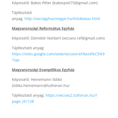
Képviselő: Bakos Péter (bakospeti73@gmail.com)
Tájékoztató
anyag:
http://vaciegyhazmegye.hu/hitoktatas.html
Magyarországi Református Egyház
Képviselő: Dömötör Norbert (vecsesi.ref@gmail.com)
Tájékoztató anyag:
https://sites.google.com/view/vecsesiref/kezd%C5%9
1lap
Magyarországi Evangélikus Egyház
Képviselő: Heinemann Ildikó
(ildiko.heinemann@lutheran.hu)
Tájékoztató anyag:
https://vecses2.lutheran.hu/?
page_id=128